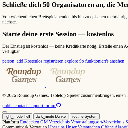
Schließe dich 50 Organisatoren an, die 
Von wöchentlichen Brettspielabenden bis hin zu epischen mehrjähr
nächste.
Starte deine erste Session — kostenlos
Der Einstieg ist kostenlos — keine Kreditkarte nötig. Erstelle einen
verfügbar.
person_add
Kostenlos registrieren
explore
So funktioniert's ansehen
© 2026 Roundup Games. Tabletop-Spieler zusammenbringen, einen T
public
contact_support
forum
light_mode
Hell
dark_mode
Dunkel
routine
System
Plattform
Entdecken
GM Verzeichnis
Veranstaltungsort-Verzeichnis
S
Community & Vertrauen
Über uns
Unser Versprechen
Offene Algor