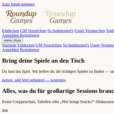
Zum Inhalt springen
Entdecken
GM Verzeichnis
So funktioniert's
Unser Versprechen
Spie
Anmelden
Registrieren
menu
close
Startseite
Entdecken
GM Verzeichnis
So funktioniert's
Unser Verspre
Anmelden
Registrieren
Bring deine Spiele an den Tisch
Du hast das Spiel. Wir helfen dir, die richtigen Spieler zu finden —
person_add
Jetzt anfangen — kostenlos
Alles, was du für großartige Sessions brau
Keine Gruppenchats, Tabellen oder „Wer bringt Snacks?“-Diskussionen
link