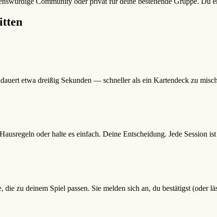
rauenswürdige Community oder privat für deine bestehende Gruppe. Du e
itten
s dauert etwa dreißig Sekunden — schneller als ein Kartendeck zu misc
usregeln oder halte es einfach. Deine Entscheidung. Jede Session ist so
die zu deinem Spiel passen. Sie melden sich an, du bestätigst (oder lässt