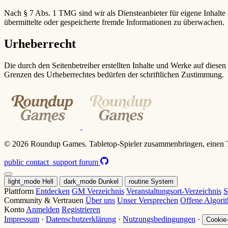
Nach § 7 Abs. 1 TMG sind wir als Diensteanbieter für eigene Inhalte 
übermittelte oder gespeicherte fremde Informationen zu überwachen.
Urheberrecht
Die durch den Seitenbetreiber erstellten Inhalte und Werke auf diese
Grenzen des Urheberrechtes bedürfen der schriftlichen Zustimmung.
© 2026 Roundup Games. Tabletop-Spieler zusammenbringen, einen T
public
contact_support
forum
light_mode
Hell
dark_mode
Dunkel
routine
System
Plattform
Entdecken
GM Verzeichnis
Veranstaltungsort-Verzeichnis
S
Community & Vertrauen
Über uns
Unser Versprechen
Offene Algor
Konto
Anmelden
Registrieren
Impressum
·
Datenschutzerklärung
·
Nutzungsbedingungen
·
Cookie-