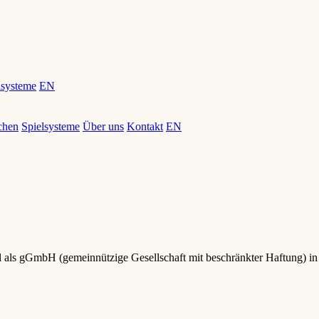
lsysteme
EN
chen
Spielsysteme
Über uns
Kontakt
EN
als gGmbH (gemeinnützige Gesellschaft mit beschränkter Haftung) in B