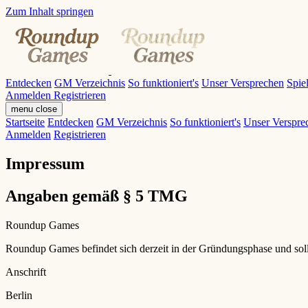
Zum Inhalt springen
Entdecken
GM Verzeichnis
So funktioniert's
Unser Versprechen
Spie
Anmelden
Registrieren
menu
close
Startseite
Entdecken
GM Verzeichnis
So funktioniert's
Unser Verspre
Anmelden
Registrieren
Impressum
Angaben gemäß § 5 TMG
Roundup Games
Roundup Games befindet sich derzeit in der Gründungsphase und soll 
Anschrift
Berlin